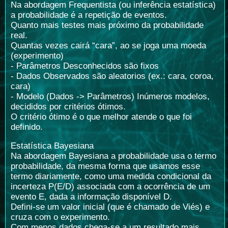
Na abordagem Frequentista (ou inferência estatística)
a probabilidade é a repetição de eventos.
Quanto mais testes mais próximo da probabilidade
real.
Quantas vezes cairá “cara”, ao se joga uma moeda
(experimento)
- Parâmetros Desconhecidos são fixos
- Dados Observados são aleatorios (ex.: cara, coroa,
cara)
- Modelo (Dados -> Parâmetros) Inúmeros modelos,
decididos por critérios ótimos.
O critério ótimo é o que melhor atende o que foi
definido.
Estatística Bayesiana
Na abordagem Bayesiana a probabilidade usa o termo
probabilidade, da mesma forma que usamos esse
termo diariamente, como uma medida condicional da
incerteza P(E/D) associada com a ocorrência de um
evento E, dada a informação disponível D.
Defini-se um valor inicial (que é chamado de Viés) e
cruza com o experimento.
Com menos dados chega-se a um resultado mais