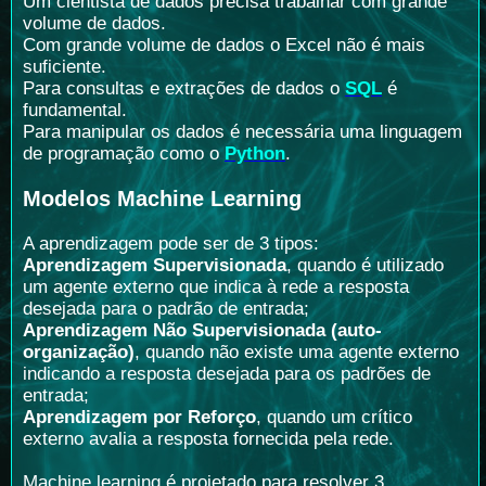
Um cientista de dados precisa trabalhar com grande
volume de dados.
Com grande volume de dados o Excel não é mais
suficiente.
Para consultas e extrações de dados o
SQL
é
fundamental.
Para manipular os dados é necessária uma linguagem
de programação como o
Python
.
Modelos Machine Learning
A aprendizagem pode ser de 3 tipos:
Aprendizagem Supervisionada
, quando é utilizado
um agente externo que indica à rede a resposta
desejada para o padrão de entrada;
Aprendizagem Não Supervisionada (auto-
organização)
, quando não existe uma agente externo
indicando a resposta desejada para os padrões de
entrada;
Aprendizagem por Reforço
, quando um crítico
externo avalia a resposta fornecida pela rede.
Machine learning é projetado para resolver 3