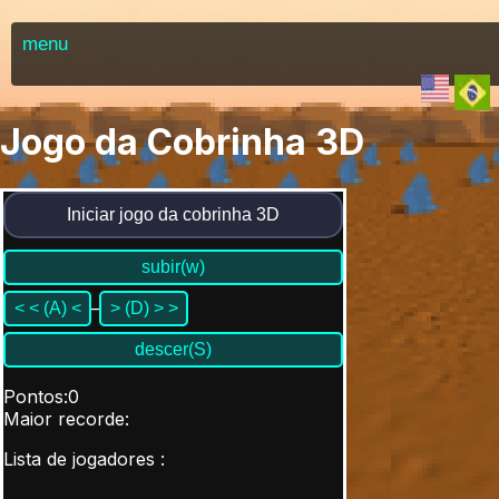
menu
Jogo da Cobrinha 3D
Iniciar jogo da cobrinha 3D
subir(w)
_
< < (A) <
> (D) > >
descer(S)
Pontos
:
0
Maior recorde
:
Lista de jogadores :