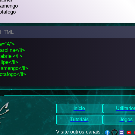
lamengo
otafogo
 HTML
pe="A">
arolina</li>
abriel</li>
ilipe</li>
lamengo</li>
otafogo</li>
Início
Utilitario
Tutoriais
Jogos
Visite outros canais
: