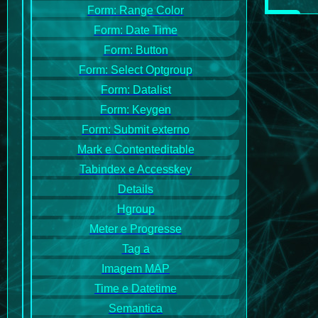
Form: Range Color
Form: Date Time
Form: Button
Form: Select Optgroup
Form: Datalist
Form: Keygen
Form: Submit externo
Mark e Contenteditable
Tabindex e Accesskey
Details
Hgroup
Meter e Progresse
Tag a
Imagem MAP
Time e Datetime
Semantica