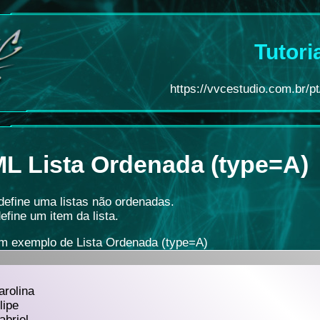
Tutori
https://vvcestudio.com.br/pt/
L Lista Ordenada (type=A)
 define uma listas não ordenadas.
define um item da lista.
m exemplo de Lista Ordenada (type=A)
arolina
lipe
abriel