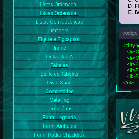
Listas Ordenada i
F
B
Listas Ordenada I
Listas Com descrição
Imagem
codigo
Figure e Figcaption
<ol ty
Iframe
<li>C
Links - tag A
<li>G
<li>F
Tabelas
<li>F
Estilo de Tabelas
<li>B
</ol>
Div e Span
Comentários
Meta Tag
Formulários
Form: Legenda
Form: Atributos
Form: Radio Checkbox