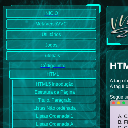
INICIO
MetaVersoVVC
Utilitários
Jogos
Tutoriais
HTM
Código intro
HTML
A tag ol
HTML5 Introdução
A tag li 
Estrutura da Página
Segue u
Titulo, Parágrafo
Listas Não ordenada
C
Listas Ordenada 1
Fi
Listas Ordenada A
G