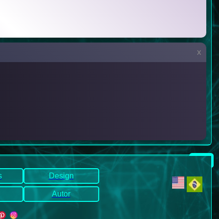
x
s
Design
Autor