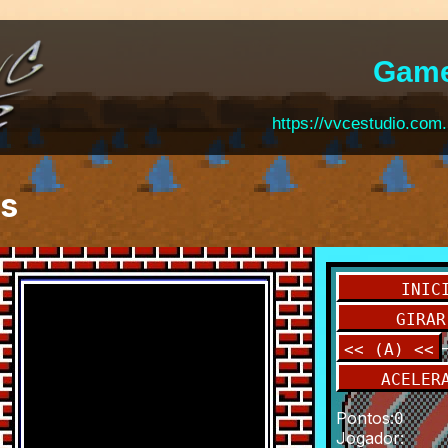
Gam
https://vvcestudio.com.
is
INIC
GIRAR
<< (A) <<
ACELER
Pontos
:
0
Jogador
: