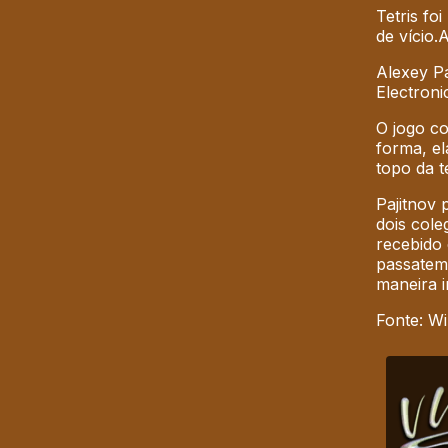
Tetris fo
de vício.
A
Alexey P
Electroni
O jogo co
forma, el
topo da t
Pajitnov
dois cole
recebido 
passatemp
maneira i
Fonte: Wik