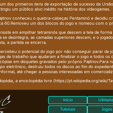
i um dos primeiros itens de exportação de sucesso da União
tingiu um público alvo inédito na história dos videogames
.
ajitnov conheceu o quebra-cabeças Pentaminó e decidiu cr
ca 60.
Removeu um dos blocos do jogo e nomeou com o pref
nsiste em empilhar tetraminós que descem a tela de forma 
a se desintegra, as camadas superiores descem, e o jogad
ela, a partida se encerra.
 percebeu o potencial do jogo por não conseguir parar de
gas de trabalho que ajudaram a finalizar o jogo e todos o
cópias em disquetes gravados pelo próprio Pajitnov.
Para n
o eletrônico, destruiu todos os discos ao fim do expedient
nformal, até chegar a pessoas interessadas em comercializ
ipédia, a enciclopédia livre (https://pt.wikipedia.org/wiki/Tet
Início
Utilitari
Tutoriais
Jogos