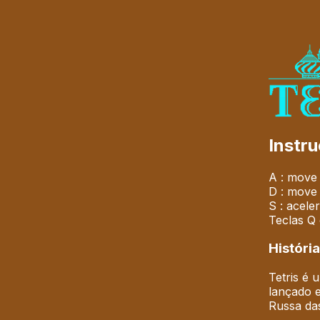
Instr
A : move
D : move 
S : acele
Teclas Q 
História
Tetris é 
lançado 
Russa da