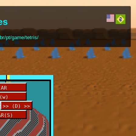
es
br/pt/game/tetris/
IAR
(w)
_
>> (D) >>
AR(S)