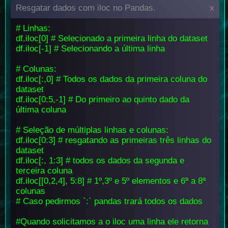
Resgatar dados com iloc no Pandas.
x
# Linhas:
df.iloc[0] # Selecionado a primeira linha do dataset
df.iloc[-1] # Selecionando a última linha
# Colunas:
df.iloc[:,0] # Todos os dados da primeira coluna do
dataset
df.iloc[0:5,-1] # Do primeiro ao quinto dado da
última coluna
# Seleção de múltiplas linhas e colunas:
df.iloc[0:3] # resgatando as primeiras três linhas do
dataset
df.iloc[:, 1:3] # todos os dados da segunda e
terceira coluna
df.iloc[[0,2,4], 5:8] # 1º,3º e 5º elementos e 6ª a 8ª
colunas
# Caso pedirmos `:` pandas trará todos os dados
#Quando solicitamos a o iloc uma linha ele retorna