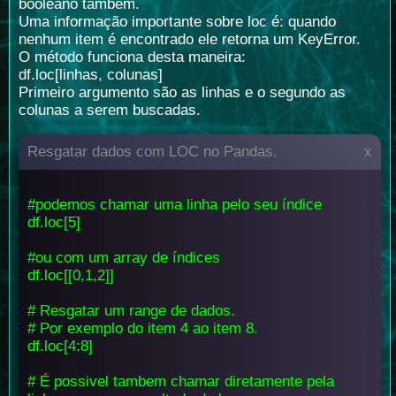
booleano também.
Uma informação importante sobre loc é: quando
nenhum item é encontrado ele retorna um KeyError.
O método funciona desta maneira:
df.loc[linhas, colunas]
Primeiro argumento são as linhas e o segundo as
colunas a serem buscadas.
Resgatar dados com LOC no Pandas.
x
#podemos chamar uma linha pelo seu índice
df.loc[5]
#ou com um array de índices
df.loc[[0,1,2]]
# Resgatar um range de dados.
# Por exemplo do item 4 ao item 8.
df.loc[4:8]
# É possivel tambem chamar diretamente pela