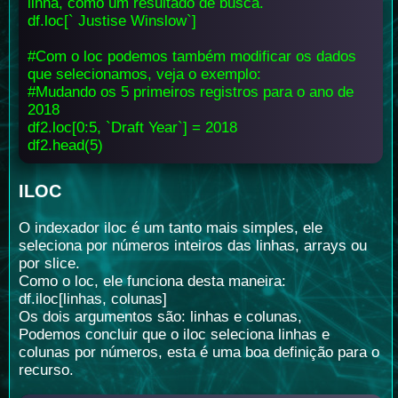
linha, como um resultado de busca.
df.loc[` Justise Winslow`]
#Com o loc podemos também modificar os dados
que selecionamos, veja o exemplo:
#Mudando os 5 primeiros registros para o ano de
2018
df2.loc[0:5, `Draft Year`] = 2018
df2.head(5)
ILOC
O indexador iloc é um tanto mais simples, ele
seleciona por números inteiros das linhas, arrays ou
por slice.
Como o loc, ele funciona desta maneira:
df.iloc[linhas, colunas]
Os dois argumentos são: linhas e colunas,
Podemos concluir que o iloc seleciona linhas e
colunas por números, esta é uma boa definição para o
recurso.