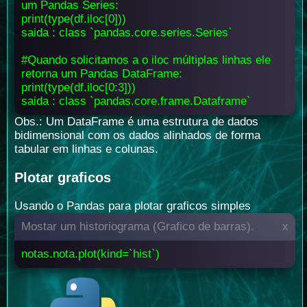
um Pandas Series:
print(type(df.iloc[0]))
saida : class `pandas.core.series.Series`
#Quando solicitamos a o iloc múltiplas linhas ele
retorna um Pandas DataFrame:
print(type(df.iloc[0:3]))
saida : class `pandas.core.frame.Dataframe`
Obs.: Um DataFrame é uma estrutura de dados
bidimensional com os dados alinhados de forma
tabular em linhas e colunas.
Plotar graficos
Usando o Pandas para plotar graficos simples
Mostar um historiograma (Grafico de barras).
x
notas.nota.plot(kind=`hist`)