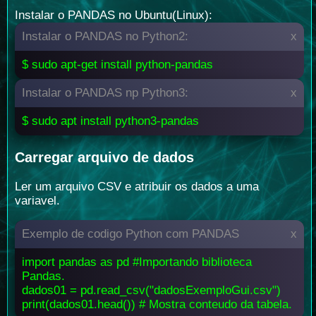
Instalar o PANDAS no Ubuntu(Linux):
Instalar o PANDAS no Python2:
x
$ sudo apt-get install python-pandas
Instalar o PANDAS np Python3:
x
$ sudo apt install python3-pandas
Carregar arquivo de dados
Ler um arquivo CSV e atribuir os dados a uma
variavel.
Exemplo de codigo Python com PANDAS
x
import pandas as pd #Importando biblioteca
Pandas.
dados01 = pd.read_csv("dadosExemploGui.csv")
print(dados01.head()) # Mostra conteudo da tabela.