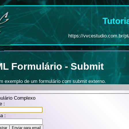
Tutori
https://vvcestudio.com.br/pt/
L Formulário
- Submit
m exemplo de um formulário com submit externo.
ulário Complexo
 :
a :