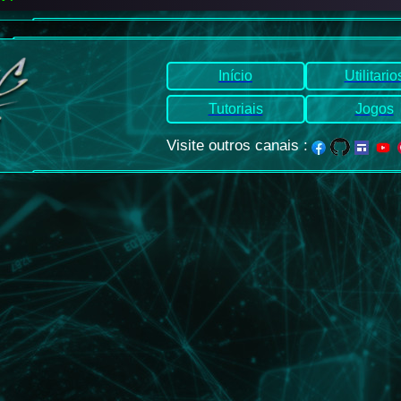
Início
Utilitario
Tutoriais
Jogos
Visite outros canais
: