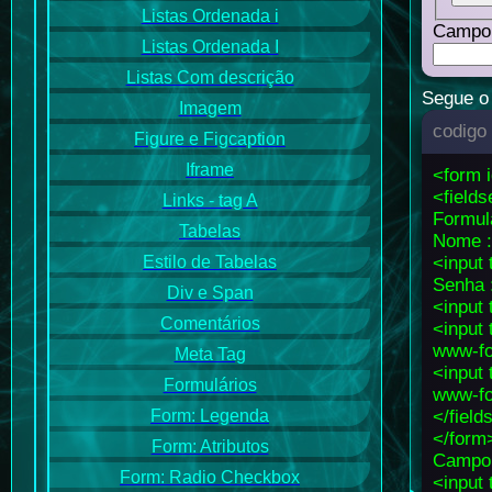
Listas Ordenada i
Campo 
Listas Ordenada I
Listas Com descrição
Segue o 
Imagem
codigo
Figure e Figcaption
Iframe
<form 
<fields
Links - tag A
Formul
Tabelas
Nome :
Estilo de Tabelas
<input
Senha 
Div e Span
<input
Comentários
<input
www-fo
Meta Tag
<input
Formulários
www-fo
Form: Legenda
</field
</form
Form: Atributos
Campo 
Form: Radio Checkbox
<input