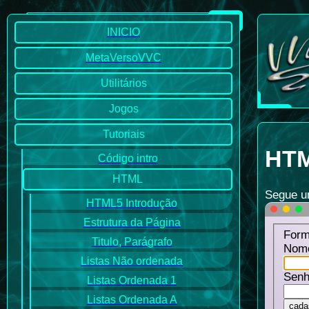
INICIO
MetaVersoVVC
Utilitários
Jogos
Tutoriais
HTM
Código intro
HTML
Segue u
HTML5 Introdução
Estrutura da Página
Form
Titulo, Parágrafo
Nome
Listas Não ordenada
Senh
Listas Ordenada 1
Listas Ordenada A