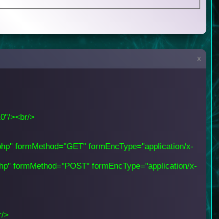
x
0"/><br/>
.php" formMethod="GET" formEncType="application/x-
.php" formMethod="POST" formEncType="application/x-
r/>