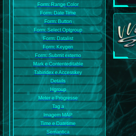
Form: Range Color
Form: Date Time
Form: Button
Form: Select Optgroup
Form: Datalist
Form: Keygen
Form: Submit externo
Mark e Contenteditable
Tabindex e Accesskey
Details
Hgroup
Meter e Progresse
Tag a
Imagem MAP
Time e Datetime
Semantica