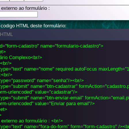
externo ao formulário :
codigo HTML deste formulário:
 HTML
id="form-cadastro" name="formulario-cadastro">
et>
ário Complexo<br/>
<br/>
 type="text" name="nome" required autoFocus maxLength="1
:<br/>
 type="password" name="senha"/><br/>
 type="submit" name="btn-cadastrar" formAction="cadastro
rm-urlencoded" value="cadastrar"/>
 type="submit" name="btn-enviar-email" formAction="email
rm-urlencoded" value="Enviar para email"/>
set>
>
externo ao formulário : <br/>
 type="text" name="fora-do-form" form="form-cadastro" /><b