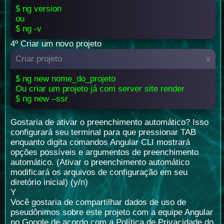
$ ng version
ou
$ ng -v
4º Criar um novo projeto
Criar projeto
x
$ ng new nome_do_projeto
Ou criar um projeto já com server site render
$ ng new –ssr
Gostaria de ativar o preenchimento automático? Isso
configurará seu terminal para que pressionar TAB
enquanto digita comandos Angular CLI mostrará
opções possíveis e argumentos de preenchimento
automático. (Ativar o preenchimento automático
modificará os arquivos de configuração em seu
diretório inicial) (y/n)
Y
Você gostaria de compartilhar dados de uso de
pseudônimos sobre este projeto com a equipe Angular
no Google de acordo com a Política de Privacidade do