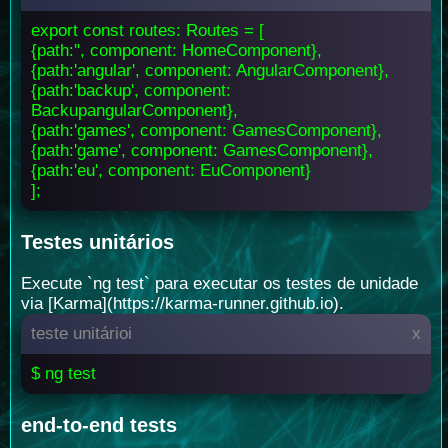
export const routes: Routes = [
{path:'', component: HomeComponent},
{path:'angular', component: AngularComponent},
{path:'backup', component:
BackupangularComponent},
{path:'games', component: GamesComponent},
{path:'game', component: GamesComponent},
{path:'eu', component: EuComponent}
];
Testes unitários
Execute `ng test` para executar os testes de unidade
via [Karma](https://karma-runner.github.io).
teste unitárioi
x
$ ng test
end-to-end tests