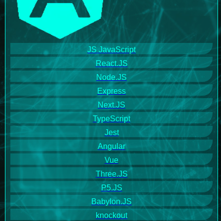
JS JavaScript
React.JS
Node.JS
Express
Next.JS
TypeScript
Jest
Angular
Vue
Three.JS
P5.JS
Babylon.JS
knockout