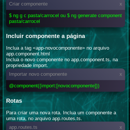
Criar componente
x
$ ng g c pasta/carrocel ou $ ng generate component
pasta/carrocel
Incluir componente a página
Inclua a tag <app-novocomponente> no arquivo
app.component.html
Inclua o novo componente no app.component.ts. na
propriedade import.
Importar novo componente
x
@component({import:[novocomponente]})
Rotas
Para criar uma nova rota. Inclua um componente a
uma rota, no arquivo app.routes.ts.
app.routes.ts
x