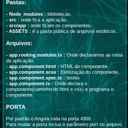
Pastas:
- Node_mudules :
bibliotecas
.
- src :
onde fica a aplicação
.
- src/app :
onde ficam os componentes
.
- ASSETS :
é a pasta pública de arquivos estáticos
.
Arquivos:
- app.routing.modules.ts :
Onde declaramos as rotas
da aplicação.
- app.component.html :
HTML do componente.
- app.component.scss :
Estilização do componente.
- app.component.spec.ts :
testes
- app.component.ts :
Onde declara o
componente(caminho do html e css) e programa o
componente.
PORTA
Por padrão o Angula roda na porta 4300.
Para mudar a porta inclua o parâmetro port no arquivo