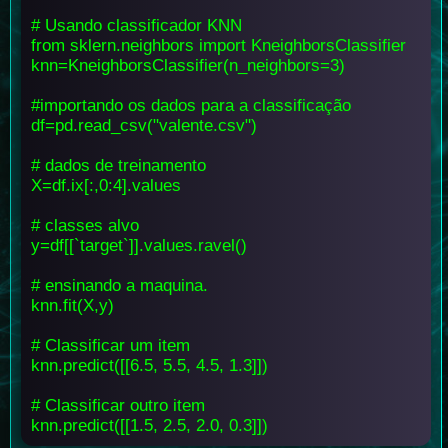
# Usando classificador KNN
from sklern.neighbors import KneighborsClassifier
knn=KneighborsClassifier(n_neighbors=3)
#importando os dados para a classificação
df=pd.read_csv("valente.csv")
# dados de treinamento
X=df.ix[:,0:4].values
# classes alvo
y=df[[`target`]].values.ravel()
# ensinando a maquina.
knn.fit(X,y)
# Classificar um item
knn.predict([[6.5, 5.5, 4.5, 1.3]])
# Classificar outro item
knn.predict([[1.5, 2.5, 2.0, 0.3]])