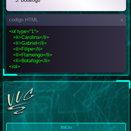
Botafogo
codigo HTML
x
<ol type="1">
<li>Carolina</li>
<li>Gabriel</li>
<li>Filipe</li>
<li>Flamengo</li>
<li>Botafogo</li>
</ol>
Início