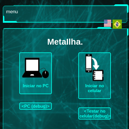
menu
MetaIlha.
Iniciar no PC
Iniciar no
celular
<PC (debug)>
<Testar no
celular(debug)>