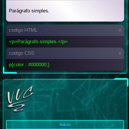
Parágrafo simples.
codigo HTML
x
<p>Parágrafo simples.</p>
codigo CSS
x
p{color : #000000;}
Início