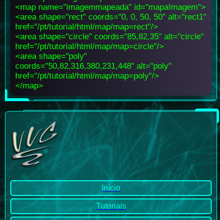
<map name="imagemmapeada" id="mapaImagem">
<area shape="rect" coords="0, 0, 50, 50" alt="rect1"
href="/pt/tutorial/html/map/map=rect"/>
<area shape="circle" coords="85,82,35" alt="circle"
href="/pt/tutorial/html/map/map=circle"/>
<area shape="poly"
coords="50,82,316,380,231,448" alt="poly"
href="/pt/tutorial/html/map/map=poly"/>
</map>
Início
Tutoriais