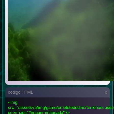
codigo HTML
x
<img
src="/assetsv5/img/game/omeletededino/terrenoecossi
usermap="#imagemmapeada" />