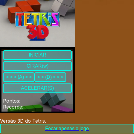
INICIAR
GIRAR(w)
< < < (A) < <
> > (D) > > >
ACELERAR(S)
Pontos
:
Recorde
:
Versão 3D do Tetris
.
Focar apenas o jogo