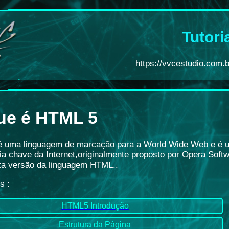
Tutori
https://vvcestudio.com.br
ue é HTML 5
 uma linguagem de marcação para a World Wide Web e é 
ia chave da Internet,originalmente proposto por Opera Soft
nta versão da linguagem HTML.
.
is
:
HTML5 Introdução
Estrutura da Página