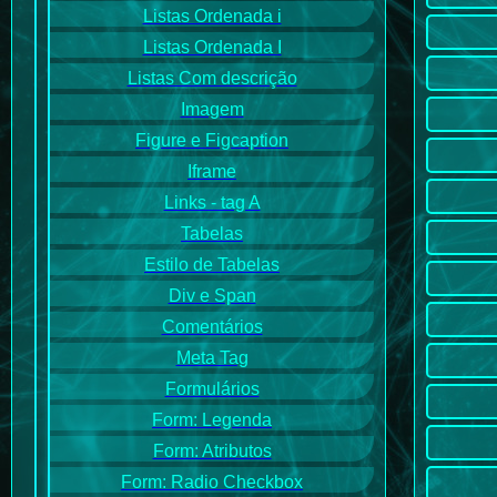
Listas Ordenada i
Listas Ordenada I
Listas Com descrição
Imagem
Figure e Figcaption
Iframe
Links - tag A
Tabelas
Estilo de Tabelas
Div e Span
Comentários
Meta Tag
Formulários
Form: Legenda
Form: Atributos
Form: Radio Checkbox