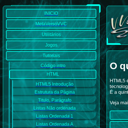
INICIO
MetaVersoVVC
Utilitários
Jogos
Tutoriais
O q
Código intro
HTML
HTML5 é
HTML5 Introdução
tecnolog
É a qui
Estrutura da Página
Titulo, Parágrafo
Veja ma
Listas Não ordenada
Listas Ordenada 1
Listas Ordenada A