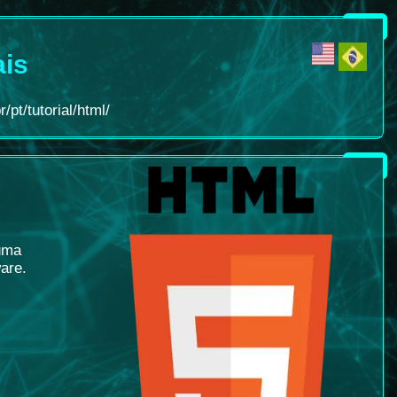
ais
/pt/tutorial/html/
uma
ware
.