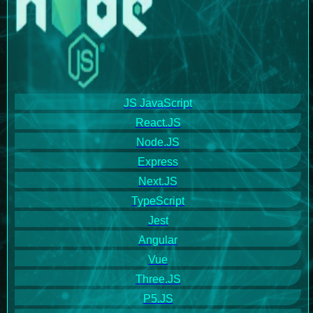
JS JavaScript
React.JS
Node.JS
Express
Next.JS
TypeScript
Jest
Angular
Vue
Three.JS
P5.JS