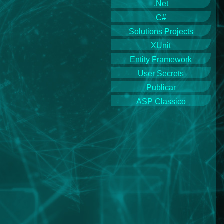
.Net
C#
Solutions Projects
XUnit
Entity Framework
User Secrets
Publicar
ASP Classico