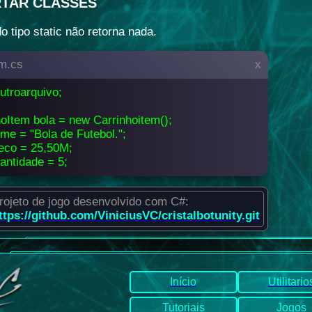
TAR CLASSES
o tipo static não retorna nada.
m.cs
x
utroarquivo;
oItem bola = new Carrinhoitem();
me = "Bola de Futebol.";
reco = 25,50M;
antidade = 5;
rojeto de jogo desenvolvido com C#:
ttps://github.com/ViniciusVC/cristalbotunity.git
Início
Utilitario
Tutoriais
Jogos