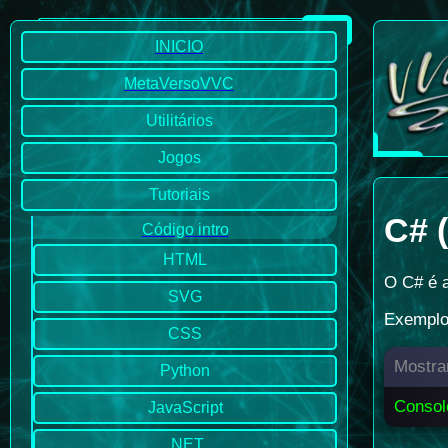
INICIO
MetaVersoVVC
Utilitários
Jogos
Tutoriais
C# 
Código intro
HTML
O C# é a
SVG
Exemplo
CSS
Mostra
Python
Consol
JavaScript
.NET