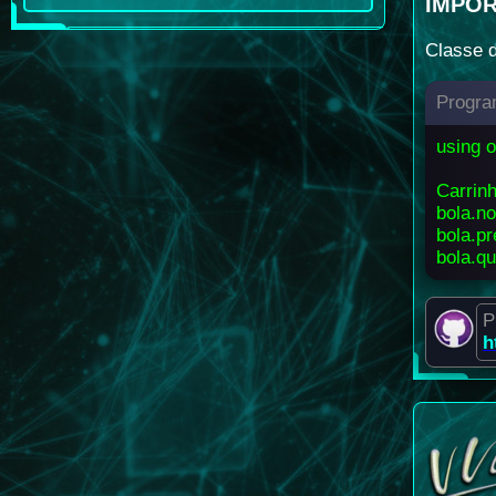
IMPOR
Classe d
Progra
using o
Carrinh
bola.no
bola.p
bola.qu
P
h