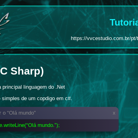
Tutori
https://vvcestudio.com.br/pt/t
(C Sharp)
 principal linguagem do .Net
 simples de um copdigo em c#.
r o “Olá mundo"
x
e.writeLine(“Olá mundo.”);