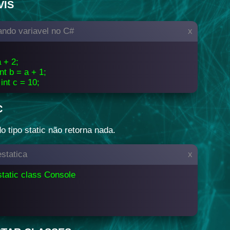
VIS
ando variavel no C#
x
a + 2;
int b = a + 1;
 int c = 10;
C
o tipo static não retorna nada.
statica
x
static class Console