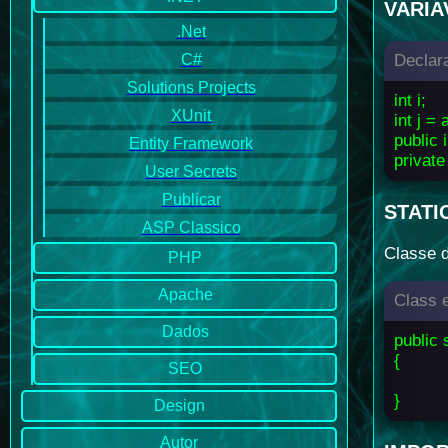
VARIA
.Net
C#
Declar
Solutions Projects
int i;
XUnit
int j = 
public 
Entity Framework
private
User Secrets
Publicar
STATI
ASP Classico
Classe d
PHP
Apache
Class e
Dados
public 
{
SEO
}
Design
Autor