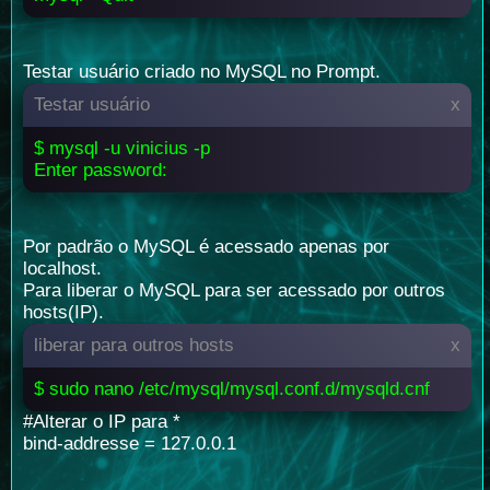
Testar usuário criado no MySQL no Prompt.
Testar usuário
x
$ mysql -u vinicius -p
Enter password:
Por padrão o MySQL é acessado apenas por
localhost.
Para liberar o MySQL para ser acessado por outros
hosts(IP).
liberar para outros hosts
x
$ sudo nano /etc/mysql/mysql.conf.d/mysqld.cnf
#Alterar o IP para *
bind-addresse = 127.0.0.1