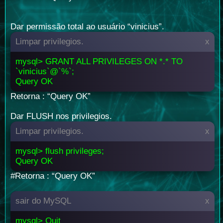
Dar permissão total ao usuário “vinicius”.
Limpar privilegios.
x
mysql> GRANT ALL PRIVILEGES ON *.* TO
`vinicius`@`%`;
Query OK
Retorna : “Query OK”
Dar FLUSH nos privilegios.
Limpar privilegios.
x
mysql> flush privileges;
Query OK
#Retorna : “Query OK”
sair do MySQL
x
mysql> Quit