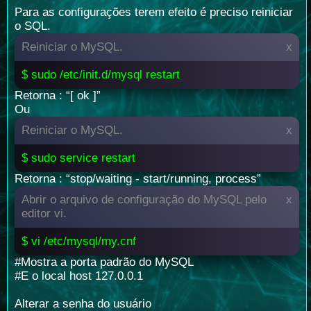
Para as configurações terem efeito é preciso reiniciar
o SQL.
Reiniciar o MySQL.
x
$ sudo /etc/init.d/mysql restart
Retorna : “[ ok ]”
Ou
Reiniciar o MySQL.
x
$ sudo service restart
Retorna : “stop/waiting - start/running, process”
Abrir o arquivo de configuração do MySQL pelo
x
editor vi.
$ vi /etc/mysql/my.cnf
#Mostra a porta padrão do MySQL
#E o local host 127.0.0.1
Alterar a senha do usuário