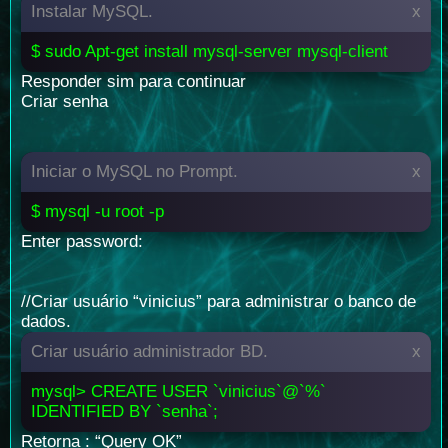
Instalar MySQL.
x
$ sudo Apt-get install mysql-server mysql-client
Responder sim para continuar
Criar senha
Iniciar o MySQL no Prompt.
x
$ mysql -u root -p
Enter password:
//Criar usuário “vinicius” para administrar o banco de
dados.
Criar usuário administrador BD.
x
mysql> CREATE USER `vinicius`@`%`
IDENTIFIED BY `senha`;
Retorna : “Query OK”