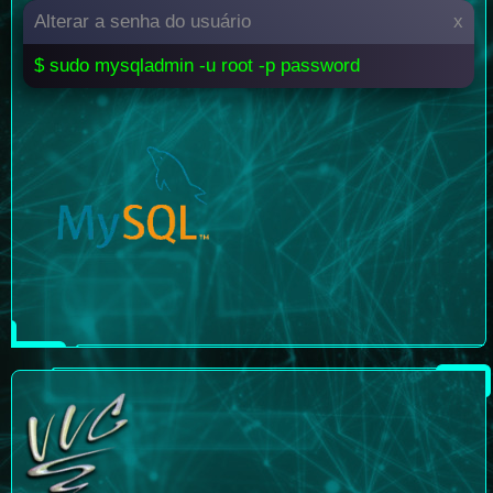
Alterar a senha do usuário
x
$ sudo mysqladmin -u root -p password