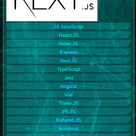
JS JavaScript
React.JS
Node.JS
Express
Next.JS
TypeScript
Jest
Angular
Vue
Three.JS
P5.JS
Babylon.JS
knockout