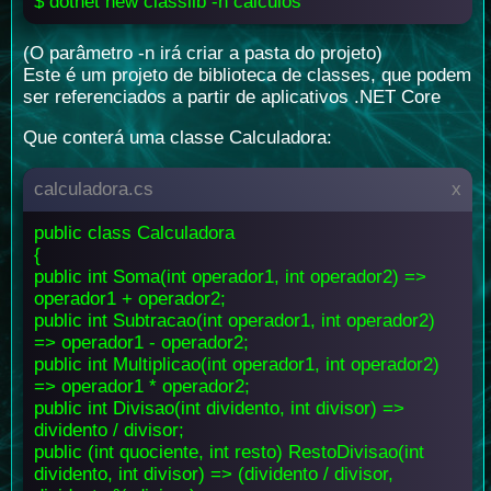
$ dotnet new classlib -n calculos
(O parâmetro -n irá criar a pasta do projeto)
Este é um projeto de biblioteca de classes, que podem
ser referenciados a partir de aplicativos .NET Core
Que conterá uma classe Calculadora:
calculadora.cs
x
public class Calculadora
{
public int Soma(int operador1, int operador2) =>
operador1 + operador2;
public int Subtracao(int operador1, int operador2)
=> operador1 - operador2;
public int Multiplicao(int operador1, int operador2)
=> operador1 * operador2;
public int Divisao(int dividento, int divisor) =>
dividento / divisor;
public (int quociente, int resto) RestoDivisao(int
dividento, int divisor) => (dividento / divisor,