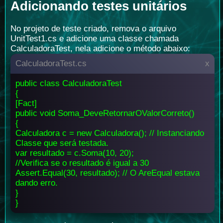
Adicionando testes unitários
No projeto de teste criado, remova o arquivo
UnitTest1.cs e adicione uma classe chamada
CalculadoraTest, nela adicione o método abaixo:
CalculadoraTest.cs
x
public class CalculadoraTest
{
[Fact]
public void Soma_DeveRetornarOValorCorreto()
{
Calculadora c = new Calculadora(); // Instanciando
Classe que será testada.
var resultado = c.Soma(10, 20);
//Verifica se o resultado é igual a 30
Assert.Equal(30, resultado); // O AreEqual estava
dando erro.
}
}