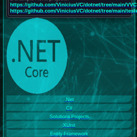
https://github.com/ViniciusVC/dotnet/tree/main/VV
https://github.com/ViniciusVC/dotnet/tree/main/tes
.Net
C#
Solutions Projects
XUnit
Entity Framework