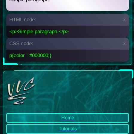
HTML code:
x
<p>Simple paragraph.</p>
CSS code:
x
p{color : #000000;}
Home
Tutorials