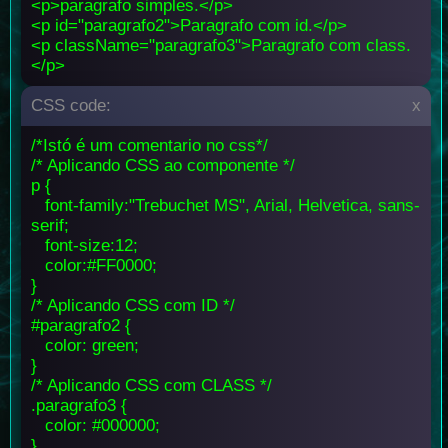
<p>paragrafo simples.</p>
<p id="paragrafo2">Paragrafo com id.</p>
<p className="paragrafo3">Paragrafo com class.
</p>
CSS code:
x
/*Istó é um comentario no css*/
/* Aplicando CSS ao componente */
p {
font-family:"Trebuchet MS", Arial, Helvetica, sans-
serif;
font-size:12;
color:#FF0000;
}
/* Aplicando CSS com ID */
#paragrafo2 {
color: green;
}
/* Aplicando CSS com CLASS */
.paragrafo3 {
color: #000000;
}