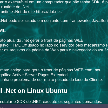
ar o executável em um computador que não tenha SDK, é pre
runtime do .Net.
runtime .Net do site https://dot.net.
 .Net pode ser usado em conjunto com frameworks JavaScr
ML
ato atual do .net gerar o front de páginas WEB.
quivo HTML C# usado no lado do servidor pelo mecanismo 
ar os arquivos da página da Web para o navegador do usuár
rmato antigo para gera o front de páginas WEB com .net.
nifica Active Server Pages Extended.
inha o problema de ser muito pesado do lado do Cliente.
ll .Net on Linux Ubuntu
instalar o SDK do .NET, execute os seguintes comandos: