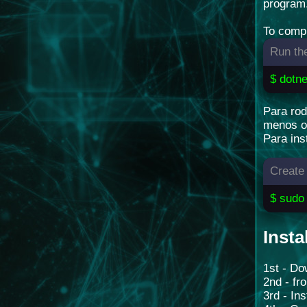
program.
To compi
Run the
$ dotne
Para rod
menos o 
Para ins
Create 
$ sudo 
Insta
1st - Do
2nd - fr
3rd - In