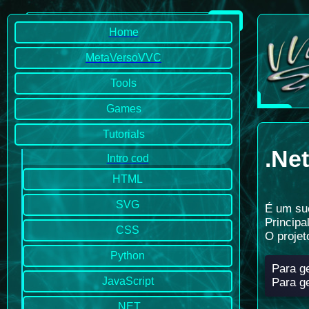
Home
MetaVersoVVC
Tools
Games
Tutorials
.Ne
Intro cod
HTML
SVG
É um su
Principa
CSS
O projet
Python
Para g
JavaScript
Para g
.NET