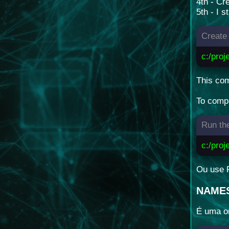
4th - Cre
5th - I 
Create 
c:/proj
This com
To compi
Run the
c:/proj
Ou use 
NAME
É uma or