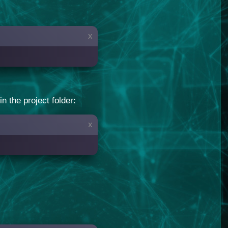
x
n the project folder:
x