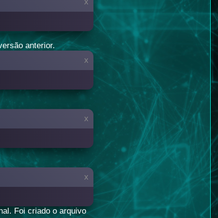
x
versão anterior.
x
x
x
al. Foi criado o arquivo