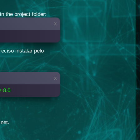
n the project folder:
x
ciso instalar pelo
x
e-8.0
net.