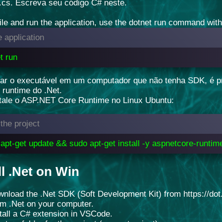
cs. Escreva seu código C# neste.
le and run the application, use the dotnet run command withi
 application
t run
ar o executável em um computador que não tenha SDK, é pre
runtime do .Net.
tale o ASP.NET Core Runtime no Linux Ubuntu:
the project
apt-get update && sudo apt-get install -y aspnetcore-runtim
ll .Net on Win
wnload the .Net SDK (Soft Development Kit) from https://dot.
om .Net on your computer.
stall a C# extension in VSCode.