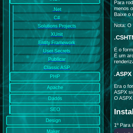
Para rod
menos o 
.Net
Baixe o 
C#
Nota: O
Solutions Projects
XUnit
.CSHT
Entity Framework
É o form
User Secrets
É um ar
Publicar
renderiz
Classic ASP
.ASPX
PHP
Era o fo
Apache
ASPX sig
O ASPX t
Dados
SEO
Insta
Design
1º Para 
Maker