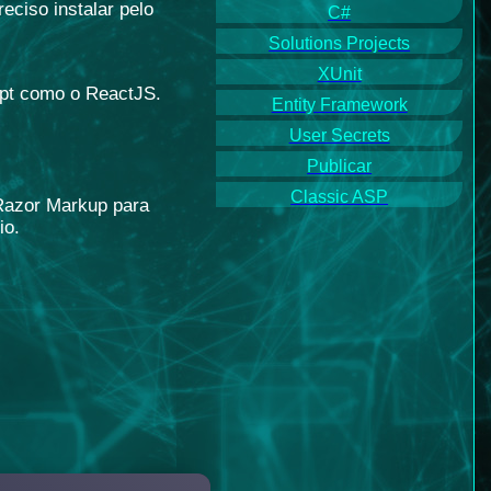
ciso instalar pelo
C#
Solutions Projects
XUnit
ipt como o ReactJS.
Entity Framework
User Secrets
Publicar
Classic ASP
Razor Markup para
io.