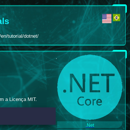
als
en/tutorial/dotnet/
.
om a Licença MIT.
.Net