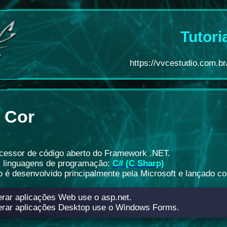
Tutori
https://vvcestudio.com.br/
t Cor
cessor de código aberto do Framework .NET.
l linguagens de programação:
C# (C Sharp)
o é desenvolvido principalmente pela Microsoft e lançado c
erar aplicações Web use o asp.net.
erar aplicações Desktop use o Windows Forms.