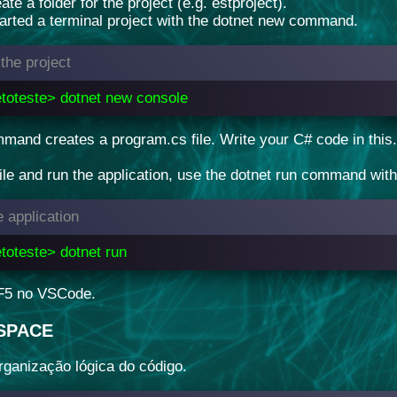
ate a folder for the project (e.g. estproject).
started a terminal project with the dotnet new command.
the project
etoteste> dotnet new console
mand creates a program.cs file. Write your C# code in this.
le and run the application, use the dotnet run command withi
 application
etoteste> dotnet run
F5 no VSCode.
SPACE
ganização lógica do código.