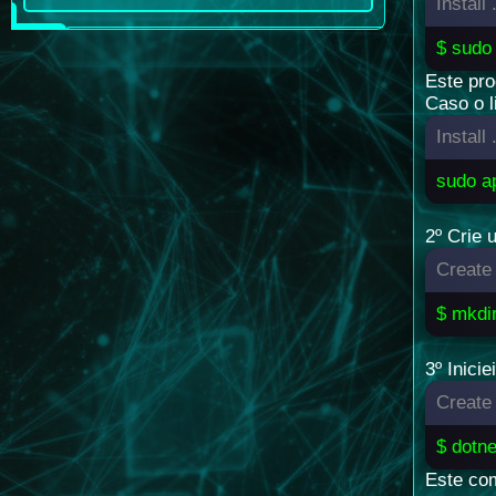
Install 
$ sudo 
Este pr
Caso o l
Install
sudo ap
2º Crie 
Create 
$ mkdir
3º Inici
Create 
$ dotn
Este com