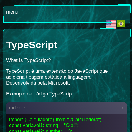
menu
TypeScript
What is TypeScript?
TypeScript é uma extensão do JavaScript que
adiciona tipagem estática à linguagem.
Desenvolvida pela Microsoft.
Exemplo de código TypeScript
index.ts
x
import {Calculadora} from "./Calculadora";
const variavel1: string = "Olá!";
const variavel2: number = 3;