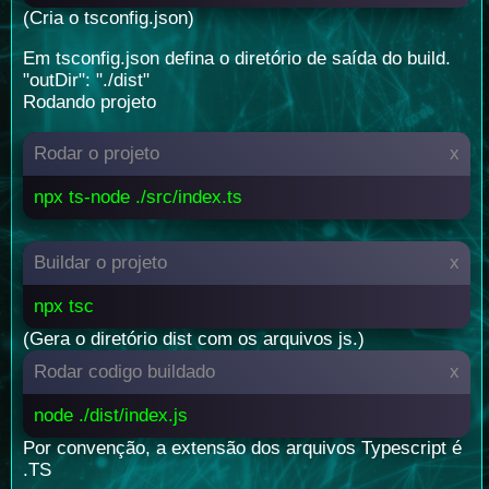
(Cria o tsconfig.json)
Em tsconfig.json defina o diretório de saída do build.
"outDir": "./dist"
Rodando projeto
Rodar o projeto
x
npx ts-node ./src/index.ts
Buildar o projeto
x
npx tsc
(Gera o diretório dist com os arquivos js.)
Rodar codigo buildado
x
node ./dist/index.js
Por convenção, a extensão dos arquivos Typescript é
.TS