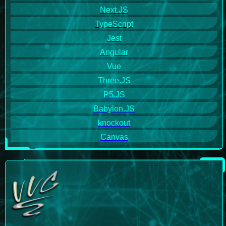
Next.JS
TypeScript
Jest
Angular
Vue
Three.JS
P5.JS
Babylon.JS
knockout
Canvas