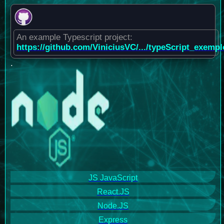
An example Typescript project:
https://github.com/ViniciusVC/.../typeScript_exempl
.
JS JavaScript
React.JS
Node.JS
Express