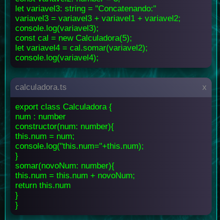
let variavel3: string = "Concatenando:"
variavel3 = variavel3 + variavel1 + variavel2;
console.log(variavel3);
const cal = new Calculadora(5);
let variavel4 = cal.somar(variavel2);
console.log(variavel4);
calculadora.ts
x
export class Calculadora {
num : number
constructor(num: number){
this.num = num;
console.log("this.num="+this.num);
}
somar(novoNum: number){
this.num = this.num + novoNum;
return this.num
}
}