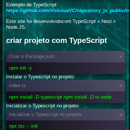
Exemplo de TypeScript:
https://github.com/ViniciusVC/repository_js_public/
Este site foi desenvolvidocom TypeScript + Next +
Node.JS.
criar projeto com TypeScript
Criar o Package.json
x
npm init -y
Instalar o Typescript no projeto:
index.ts
x
npm install -D typescript npm install -D ts-node
Inicializar o Typescript no projeto:
Inicializar o Typescript no projeto:
x
npx tsc - -init