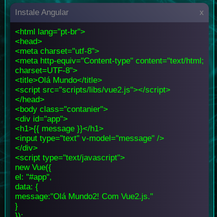
Instale Angular
x
<html lang="pt-br">
<head>
<meta charset="utf-8">
<meta http-equiv="Content-type" content="text/html;
charset=UTF-8">
<title>Olá Mundo</title>
<script src="scripts/libs/vue2.js"></script>
</head>
<body class="contanier">
<div id="app">
<h1>{{ message }}</h1>
<input type="text" v-model="message" />
</div>
<script type="text/javascript">
new Vue({
el: "#app",
data: {
message:"Olá Mundo2! Com Vue2.js."
}
});