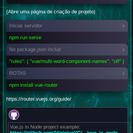
(Abre uma página de criação de projeto)
Iniciar servidor
x
npm run serve
No package.json incluir
x
"rules": { "vue/multi-word-component-names": "off" }
ROTAS
x
npm install vue-router
https://router.vuejs.org/guide/
Vue.js in Node project example:
https://github.com/ViniciusVC/.../vue_js_node