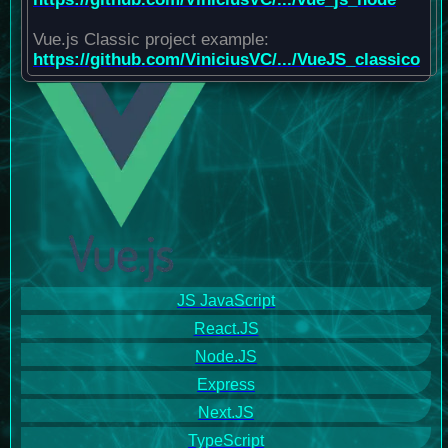
Vue.js Classic project example:
https://github.com/ViniciusVC/.../VueJS_classico
JS JavaScript
React.JS
Node.JS
Express
Next.JS
TypeScript