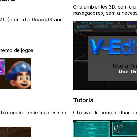
Crie ambientes 3D, sem dig
navegadores, sem a necessi
ML
(isomorfic
ReactJS
and
mento de jogos
.
Tutorial
dio.com.br, onde lugares são
Objetivo de compartilhar c