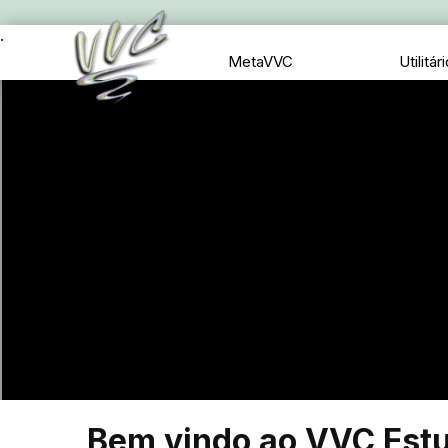
.
MetaVVC
Utilitár
Bem vindo ao VVC Est