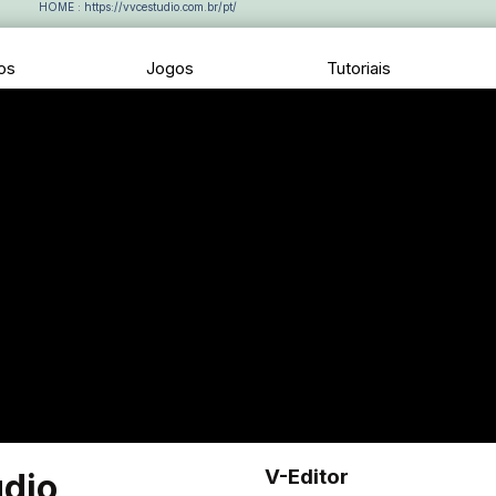
HOME : https://vvcestudio.com.br/pt/
ios
Jogos
Tutoriais
V-Editor
udio