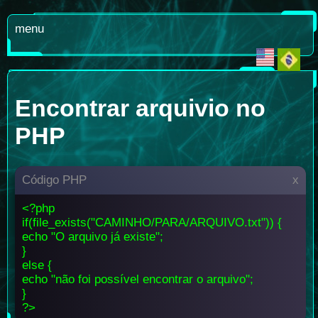
menu
Encontrar arquivio no
PHP
Código PHP
x
<?php
if(file_exists("CAMINHO/PARA/ARQUIVO.txt")) {
echo "O arquivo já existe";
}
else {
echo "não foi possível encontrar o arquivo";
}
?>