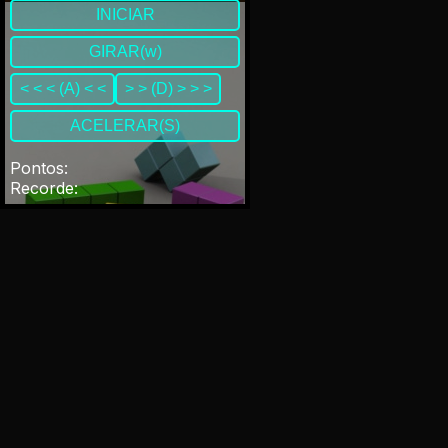
INICIAR
GIRAR(w)
< < < (A) < <
> > (D) > > >
ACELERAR(S)
Pontos
:
Recorde
: