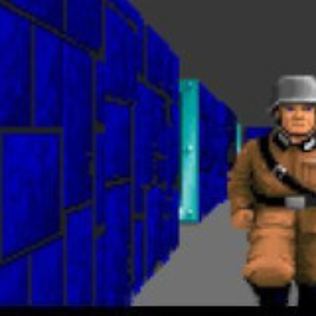
aves :
HEALTH :
3
100%