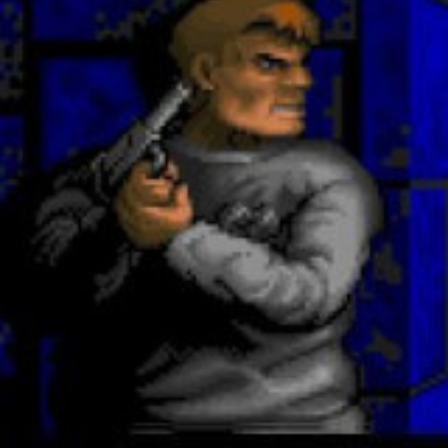
LEVEL :
SCORE :
RECORD :
Le
1
0
0