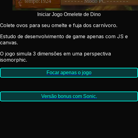
Iniciar Jogo Omelete de Dino
Colete ovos para seu omelte e fuja dos carnívoro
.
Estudo de desenvolvimento de game apenas com JS e
canvas.
O jogo simula 3 dimensões em uma perspectiva
isomorphic
.
Focar apenas o jogo
Versão bonus com Sonic.