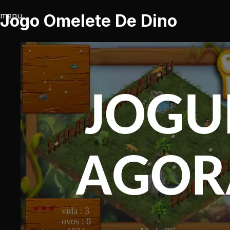
menu
Jogo Omelete De Dino