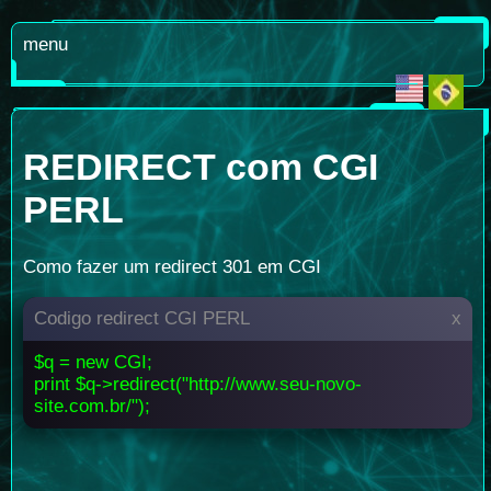
menu
REDIRECT com CGI
PERL
Como fazer um redirect 301 em CGI
Codigo redirect CGI PERL
x
$q = new CGI;
print $q->redirect("http://www.seu-novo-
site.com.br/");